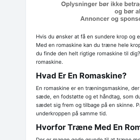
Hvis du ønsker at få en sundere krop og et
Med en romaskine kan du træne hele kro
du finde den helt rigtige romaskine til dig? 
romaskine.
Hvad Er En Romaskine?
En romaskine er en træningsmaskine, der 
sæde, en fodstøtte og et håndtag, som du
sædet sig frem og tilbage på en skinne.
underkroppen på samme tid.
Hvorfor Træne Med En Ro
Der er mange gode grunde til at træne med