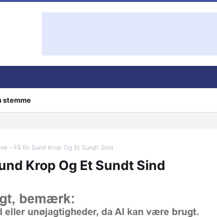
in stemme
ne – Få En Sund Krop Og Et Sundt Sind
und Krop Og Et Sundt Sind