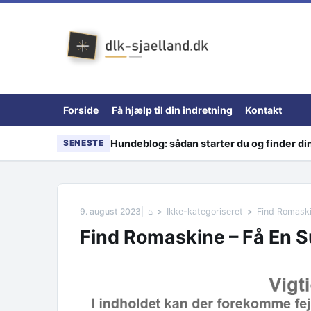
Skip to content
Forside
Få hjælp til din indretning
Kontakt
Hundeblog: sådan starter du og finder d
SENESTE
9. august 2023
⌂
Ikke-kategoriseret
Find Romaski
Find Romaskine – Få En S