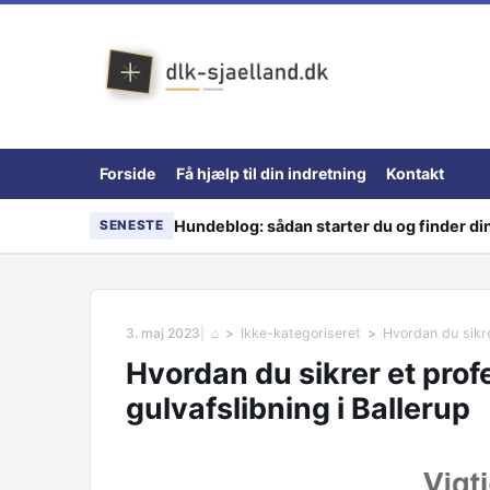
Skip to content
Forside
Få hjælp til din indretning
Kontakt
Hundeblog: sådan starter du og finder d
SENESTE
3. maj 2023
⌂
Ikke-kategoriseret
Hvordan du sikre
Hvordan du sikrer et prof
gulvafslibning i Ballerup