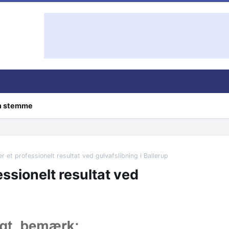
in stemme
r et professionelt resultat ved gulvafslibning i Ballerup
essionelt resultat ved