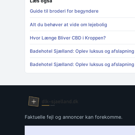
Læs også
Guide til broderi for begyndere
Alt du behøver at vide om lejebolig
Hvor Længe Bliver CBD i Kroppen?
Badehotel Sjælland: Oplev luksus og afslapning
Badehotel Sjælland: Oplev luksus og afslapning
Faktuelle fejl og annoncer kan forekomme.