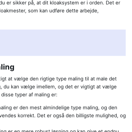
du er sikker på, at dit kloaksystem er i orden. Det er
kloakmester, som kan udføre dette arbejde,
ling
gtigt at vælge den rigtige type maling til at male det
g, du kan vælge imellem, og det er vigtigt at vælge
 disse typer af maling er:
aling er den mest almindelige type maling, og den
nvendes korrekt. Det er også den billigste mulighed, og
ling er en mere robust løsning og kan give et endnu