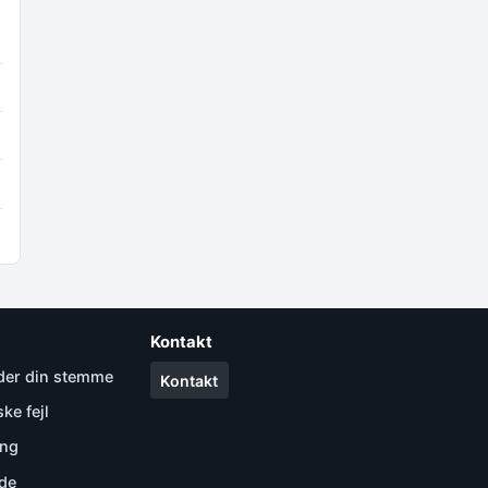
Kontakt
nder din stemme
Kontakt
ke fejl
ang
ode