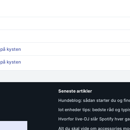
 på kysten
 på kysten
Seneste artikler
Hundeblog: sådan starter du og fi
Iot enheder tips: bedste råd og typis
Hvorfor live-DJ slår Spotify hver g
Alt du skal vide om accessories m