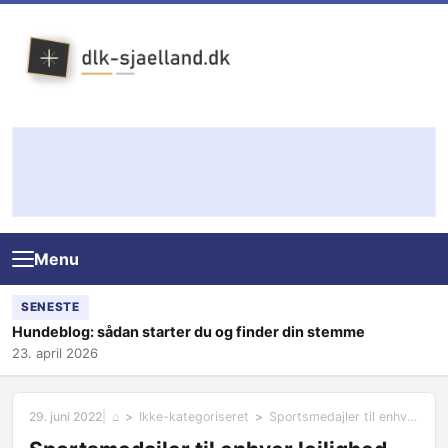
Skip to content
Menu
SENESTE
Hundeblog: sådan starter du og finder din stemme
23. april 2026
29. juni 2022
⌂
Ikke-kategoriseret
Sportsmedajler til enhver lejlighed